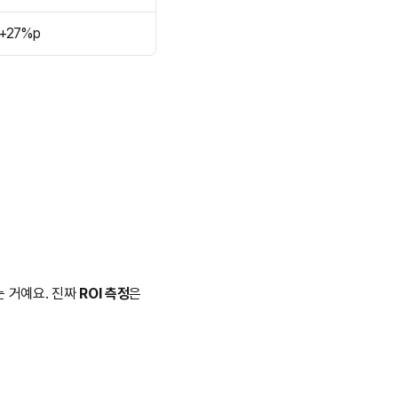
+27%p
 거예요. 진짜 
ROI 측정
은 