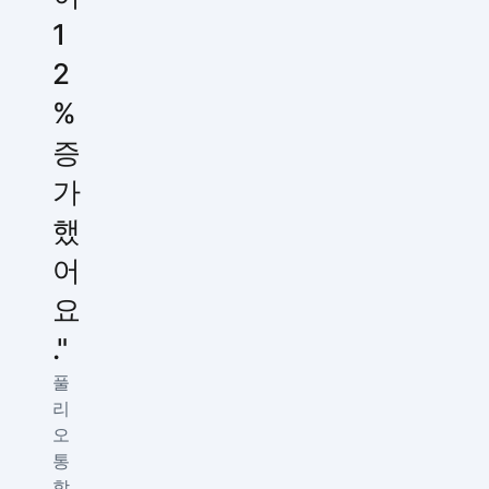
1
2
%
증
가
했
어
요
."
풀
리
오
통
합