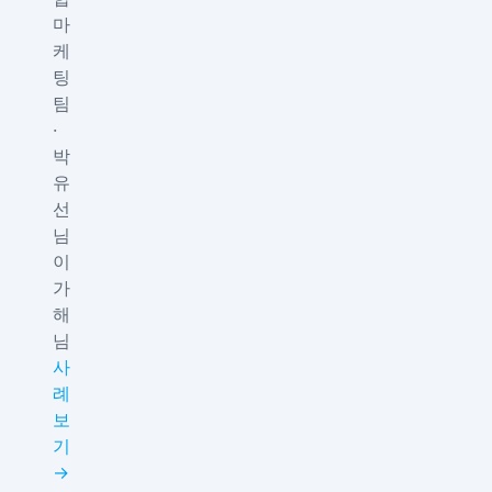
마
케
팅
팀
·
박
유
선
님
이
가
해
님
사
례
보
기
→