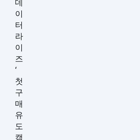
데
이
터
라
이
즈
‘
첫
구
매
유
도
캠