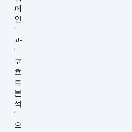
페
인
’
과
‘
코
호
트
분
석
’
으