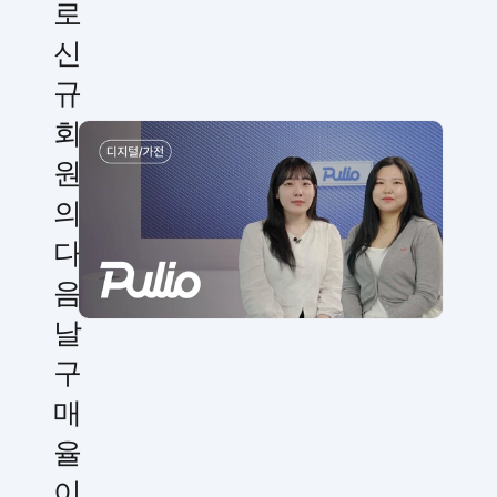
로
신
규
회
원
의
다
음
날
구
매
율
이