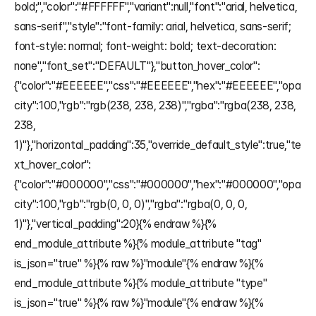
bold;","color":"#FFFFFF","variant":null,"font":"arial, helvetica, 
sans-serif","style":"font-family: arial, helvetica, sans-serif; 
font-style: normal; font-weight: bold; text-decoration: 
none","font_set":"DEFAULT"},"button_hover_color":
{"color":"#EEEEEE","css":"#EEEEEE","hex":"#EEEEEE","opa
city":100,"rgb":"rgb(238, 238, 238)","rgba":"rgba(238, 238, 
238, 
1)"},"horizontal_padding":35,"override_default_style":true,"te
xt_hover_color":
{"color":"#000000","css":"#000000","hex":"#000000","opa
city":100,"rgb":"rgb(0, 0, 0)","rgba":"rgba(0, 0, 0, 
1)"},"vertical_padding":20}{% endraw %}{% 
end_module_attribute %}{% module_attribute "tag" 
is_json="true" %}{% raw %}"module"{% endraw %}{% 
end_module_attribute %}{% module_attribute "type" 
is_json="true" %}{% raw %}"module"{% endraw %}{% 