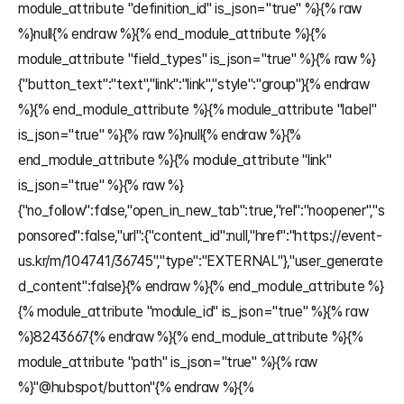
module_attribute "definition_id" is_json="true" %}{% raw 
%}null{% endraw %}{% end_module_attribute %}{% 
module_attribute "field_types" is_json="true" %}{% raw %}
{"button_text":"text","link":"link","style":"group"}{% endraw 
%}{% end_module_attribute %}{% module_attribute "label" 
is_json="true" %}{% raw %}null{% endraw %}{% 
end_module_attribute %}{% module_attribute "link" 
is_json="true" %}{% raw %}
{"no_follow":false,"open_in_new_tab":true,"rel":"noopener","s
ponsored":false,"url":{"content_id":null,"href":"https://event-
us.kr/m/104741/36745","type":"EXTERNAL"},"user_generate
d_content":false}{% endraw %}{% end_module_attribute %}
{% module_attribute "module_id" is_json="true" %}{% raw 
%}8243667{% endraw %}{% end_module_attribute %}{% 
module_attribute "path" is_json="true" %}{% raw 
%}"@hubspot/button"{% endraw %}{% 