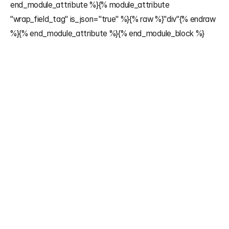
end_module_attribute %}{% module_attribute 
"wrap_field_tag" is_json="true" %}{% raw %}"div"{% endraw 
%}{% end_module_attribute %}{% end_module_block %}