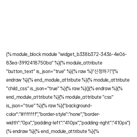
{% module_block module "widget_b338b372-3436-4e06-
83ea-3992418750ba" %}{% module_attribute 
"button_text" is_json="true" %}{% raw %}"신청하기"{% 
endraw %}{% end_module_attribute %}{% module_attribute 
"child_css" is_json="true" %}{% raw %}{}{% endraw %}{% 
end_module_attribute %}{% module_attribute "css" 
is_json="true" %}{% raw %}{"background-
color":"#ffffff","border-style":"none","border-
width":"0px","padding-left":"410px","padding-right":"410px"}
{% endraw %}{% end_module_attribute %}{% 