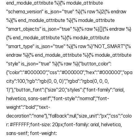
end_module_attribute %}{% module_attribute 
"schema_version" is_json="true" %}{% raw %}2{% endraw 
%}{% end_module_attribute %}{% module_attribute 
"smart_objects" is_json="true" %}{% raw %}[]{% endraw %}
{% end_module_attribute %}{% module_attribute 
"smart_type" is_json="true" %}{% raw %}"NOT_SMART"{% 
endraw %}{% end_module_attribute %}{% module_attribute 
"style" is_json="true" %}{% raw %}{"button_color":
{"color":"#000000","css":"#000000","hex":"#000000","opa
city":100,"rgb":"rgb(0, 0, 0)","rgba":"rgba(0, 0, 0, 
1)"},"button_font":{"size":20,"styles":{"font-family":"arial, 
helvetica, sans-serif","font-style":"normal","font-
weight":"bold","text-
decoration":"none"},"fallback":null,"size_unit":"px","css":"colo
r: #FFFFFF;font-size: 20px;font-family: arial, helvetica, 
sans-serif; font-weight: 