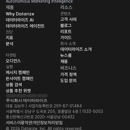
Autonomous Marketing Intelligence
제품
리소스
Why Datarize
콘텐츠
고객 사례
데이터라이즈 AI
블로그
데이터라이즈 에이전트
리포트
진단
지표
가이드
분석
회사 소개
데이터라이즈 소개
타겟팅
뉴스룸
오디언스
채용
실행
비즈니스
메시지 캠페인
가격 정책
온사이트 캠페인
도입 문의
상품 검색
상품 추천 위젯
주식회사 데이터라이즈
대표 김성무 | 사업자등록번호 259-87-01484
서울특별시 강남구 도곡로 205, 휴롬빌딩 6층 | 1533-5053
통신판매신고번호 2020-서울강남-00432
서비스이용약관
개인정보처리방침
© 2026 Datarize, Inc. All rights reserved.