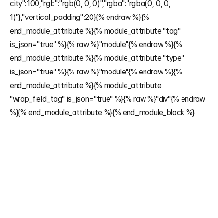
city":100,"rgb":"rgb(0, 0, 0)","rgba":"rgba(0, 0, 0, 
1)"},"vertical_padding":20}{% endraw %}{% 
end_module_attribute %}{% module_attribute "tag" 
is_json="true" %}{% raw %}"module"{% endraw %}{% 
end_module_attribute %}{% module_attribute "type" 
is_json="true" %}{% raw %}"module"{% endraw %}{% 
end_module_attribute %}{% module_attribute 
"wrap_field_tag" is_json="true" %}{% raw %}"div"{% endraw 
%}{% end_module_attribute %}{% end_module_block %}