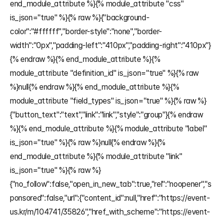
end_module_attribute %}{% module_attribute "css" 
is_json="true" %}{% raw %}{"background-
color":"#ffffff","border-style":"none","border-
width":"0px","padding-left":"410px","padding-right":"410px"}
{% endraw %}{% end_module_attribute %}{% 
module_attribute "definition_id" is_json="true" %}{% raw 
%}null{% endraw %}{% end_module_attribute %}{% 
module_attribute "field_types" is_json="true" %}{% raw %}
{"button_text":"text","link":"link","style":"group"}{% endraw 
%}{% end_module_attribute %}{% module_attribute "label" 
is_json="true" %}{% raw %}null{% endraw %}{% 
end_module_attribute %}{% module_attribute "link" 
is_json="true" %}{% raw %}
{"no_follow":false,"open_in_new_tab":true,"rel":"noopener","s
ponsored":false,"url":{"content_id":null,"href":"https://event-
us.kr/m/104741/35826","href_with_scheme":"https://event-