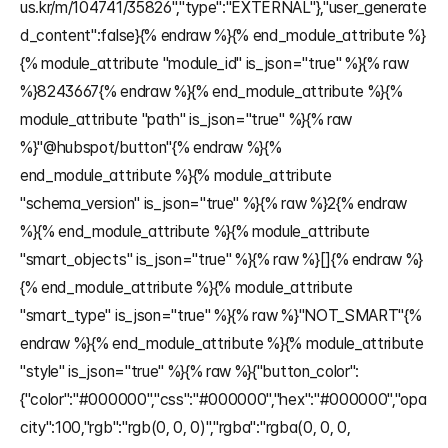
us.kr/m/104741/35826","type":"EXTERNAL"},"user_generate
d_content":false}{% endraw %}{% end_module_attribute %}
{% module_attribute "module_id" is_json="true" %}{% raw 
%}8243667{% endraw %}{% end_module_attribute %}{% 
module_attribute "path" is_json="true" %}{% raw 
%}"@hubspot/button"{% endraw %}{% 
end_module_attribute %}{% module_attribute 
"schema_version" is_json="true" %}{% raw %}2{% endraw 
%}{% end_module_attribute %}{% module_attribute 
"smart_objects" is_json="true" %}{% raw %}[]{% endraw %}
{% end_module_attribute %}{% module_attribute 
"smart_type" is_json="true" %}{% raw %}"NOT_SMART"{% 
endraw %}{% end_module_attribute %}{% module_attribute 
"style" is_json="true" %}{% raw %}{"button_color":
{"color":"#000000","css":"#000000","hex":"#000000","opa
city":100,"rgb":"rgb(0, 0, 0)","rgba":"rgba(0, 0, 0, 