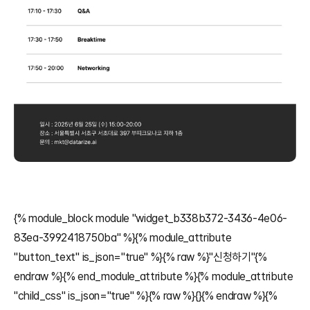
{% module_block module "widget_b338b372-3436-4e06-
83ea-3992418750ba" %}{% module_attribute 
"button_text" is_json="true" %}{% raw %}"신청하기"{% 
endraw %}{% end_module_attribute %}{% module_attribute 
"child_css" is_json="true" %}{% raw %}{}{% endraw %}{% 