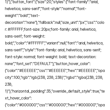
1)"},"button_font":{"size":20,"styles":{"font-family":"arial, 
helvetica, sans-serif","font-style":"normal","font-
weight":"bold","text-
decoration":"none"},"fallback":null,"size_unit":"px","css":"colo
r: #FFFFFF;font-size: 20px;font-family: arial, helvetica, 
sans-serif; font-weight: 
bold;","color":"#FFFFFF","variant":null,"font":"arial, helvetica, 
sans-serif","style":"font-family: arial, helvetica, sans-serif; 
font-style: normal; font-weight: bold; text-decoration: 
none","font_set":"DEFAULT"},"button_hover_color":
{"color":"#EEEEEE","css":"#EEEEEE","hex":"#EEEEEE","opa
city":100,"rgb":"rgb(238, 238, 238)","rgba":"rgba(238, 238, 
238, 
1)"},"horizontal_padding":35,"override_default_style":true,"te
xt_hover_color":
{"color":"#000000","css":"#000000","hex":"#000000","opa