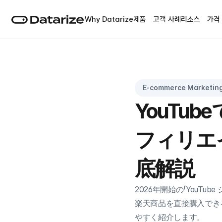
Why Datarize
제품
고객 사례
리소스
가격
E-commerce Marketin
YouTu
フィリエ
底解説
2026年開始の「YouT
楽天商品を直接購入でき
やすく紹介します。