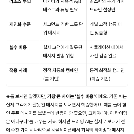
리소스 투입
마케터의 지속적 A/B 
최소한의 초기 가이
테스트와 튜닝 필요
드라인 설정만
개인화 수준
세그먼트 기반 그룹 단
개별 고객 행동 패
위 메시지
턴 맞춤형
실수 비용
실제 고객에게 잘못된 
시뮬레이션 내에서 
메시지 발송 위험
사전 검증 완료
적용 사례
정적 자동화 캠페인 
동적 최적화 캠페인 
(룰 기반)
(학습 기반)
표를 보시면 알겠지만, 
가장 큰 차이는 '실수 비용'
이에요. 기존 AI는 
실제 고객에게 잘못된 메시지를 보내면서 학습했어요. 예를 들어 할
인 쿠폰 메시지를 보냈는데 반응이 안 좋으면, 그제야 "아, 이 타이밍
은 아니구나"를 배우는 거죠. 하지만 드리밍 AI는 실제로 보내기 전
에 수천 가지 시나리오를 시뮬레이션해서 최적의 타이밍과 메시지