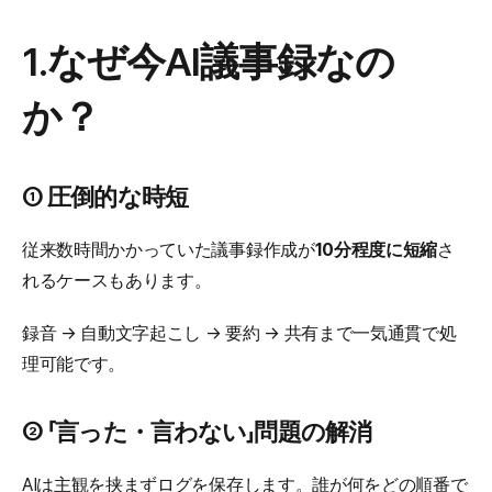
1.なぜ今AI議事録なの
か？
① 圧倒的な時短
従来数時間かかっていた議事録作成が
10分程度に短縮
さ
れるケースもあります。
録音 → 自動文字起こし → 要約 → 共有まで一気通貫で処
理可能です。
② 「言った・言わない」問題の解消
AIは主観を挟まずログを保存します。誰が何をどの順番で