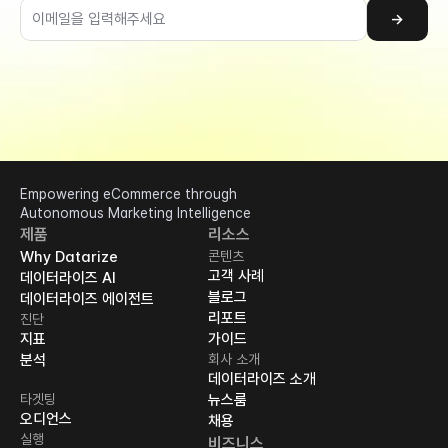
→
Empowering eCommerce through 
Autonomous Marketing Intelligence
제품
리소스
Why Datarize
콘텐츠
고객 사례
데이터라이즈 AI
블로그
데이터라이즈 에이전트
리포트
진단
지표
가이드
분석
회사 소개
데이터라이즈 소개
타겟팅
뉴스룸
오디언스
채용
실행
비즈니스