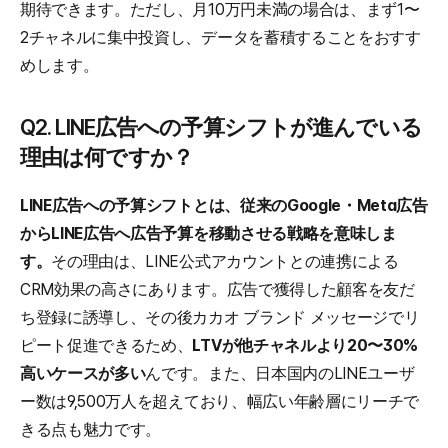
期待できます。ただし、月10万円未満の場合は、まず1〜
2チャネルに集中投資し、データを蓄積することをおすす
めします。
Q2. LINE広告への予算シフトが進んでいる
理由は何ですか？
LINE広告への予算シフトとは、従来のGoogle・Meta広告
からLINE広告へ広告予算を移動させる戦略を意味しま
す。
その理由は、LINE公式アカウントとの連携による
CRM効果の高さにあります。広告で獲得した顧客を友だ
ち登録に誘導し、その後カカオ ブランド メッセージでリ
ピート促進できるため、
LTVが他チャネルより20〜30%
高いケースが多い
んです。また、日本国内のLINEユーザ
ー数は9,500万人を超えており、幅広い年齢層にリーチで
きる点も魅力です。