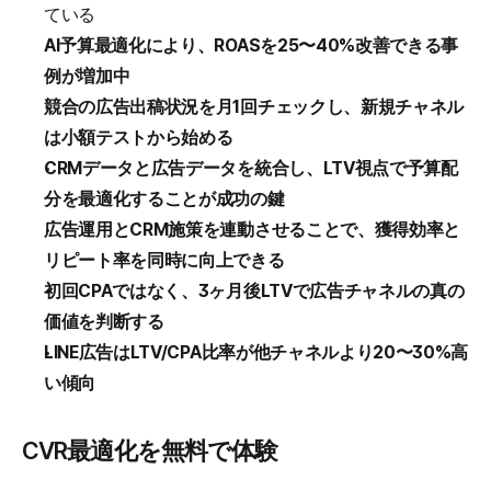
ている
AI予算最適化により、ROASを25〜40%改善できる事
例が増加中
競合の広告出稿状況を月1回チェックし、新規チャネル
は小額テストから始める
CRMデータと広告データを統合し、LTV視点で予算配
分を最適化することが成功の鍵
広告運用とCRM施策を連動させることで、獲得効率と
リピート率を同時に向上できる
初回CPAではなく、3ヶ月後LTVで広告チャネルの真の
価値を判断する
LINE広告はLTV/CPA比率が他チャネルより20〜30%高
い傾向
CVR最適化を無料で体験