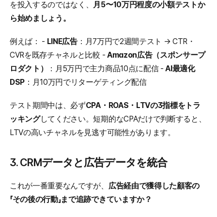
を投入するのではなく、
月5〜10万円程度の小額テストか
ら始めましょう。
例えば： - 
LINE広告
：月7万円で2週間テスト → CTR・
CVRを既存チャネルと比較 - 
Amazon広告（スポンサープ
ロダクト）
：月5万円で主力商品10点に配信 - 
AI最適化
DSP
：月10万円でリターゲティング配信
テスト期間中は、必ず
CPA・ROAS・LTVの3指標をトラ
ッキング
してください。短期的なCPAだけで判断すると、
LTVの高いチャネルを見逃す可能性があります。
3. CRMデータと広告データを統合
これが一番重要なんですが、
広告経由で獲得した顧客の
「その後の行動」まで追跡できていますか？