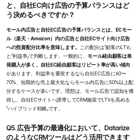
と、自社EC向け広告の予算バランスはど
う決めるべきですか？
モール内広告と自社EC広告の予算バランスとは、ECモー
ル（楽天・Amazon）内の広告と自社ECサイト向け広告
への投資配分比率を意味します。
この配分は「顧客のLTV」
と「利益率」で判断します。一般的に、
モール経由顧客は単
発購入が多く、自社EC経由顧客はリピート率が高い傾向
があります。利益率を重視するなら自社EC広告に60〜
70%、短期的な売上最大化ならモール内広告に50%以上配
分するケースが多いです。理想は、モール広告で認知を獲
得し、自社ECサイトへ誘導してCRM施策でLTVを高める
「ハイブリッド戦略」です。
Q5. 広告予算の最適化において、Datarize
のようなCRMツールはどう活用できます