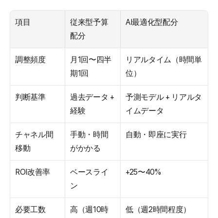
項目
従来型予算
AI最適化型配分
配分
調整頻度
月1回〜四半
リアルタイム（時間単
期1回
位）
判断基準
過去データ + 
予測モデル + リアルタ
経験
イムデータ
チャネル間
手動・時間
自動・即座に実行
移動
がかかる
ROI改善率
ベースライ
+25〜40%
ン
必要工数
高（週10時
低（週2時間程度）