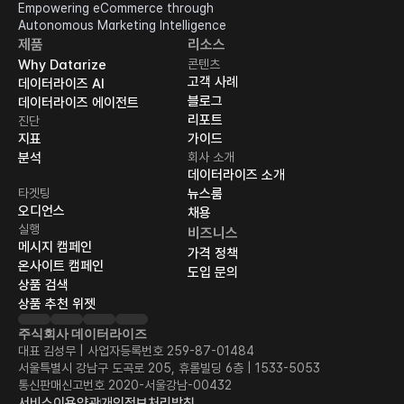
Empowering eCommerce through 
Autonomous Marketing Intelligence
제품
리소스
Why Datarize
콘텐츠
고객 사례
데이터라이즈 AI
블로그
데이터라이즈 에이전트
리포트
진단
지표
가이드
분석
회사 소개
데이터라이즈 소개
타겟팅
뉴스룸
오디언스
채용
실행
비즈니스
메시지 캠페인
가격 정책
온사이트 캠페인
도입 문의
상품 검색
상품 추천 위젯
주식회사 데이터라이즈
대표 김성무 | 사업자등록번호 259-87-01484
서울특별시 강남구 도곡로 205, 휴롬빌딩 6층 | 1533-5053
통신판매신고번호 2020-서울강남-00432
서비스이용약관
개인정보처리방침