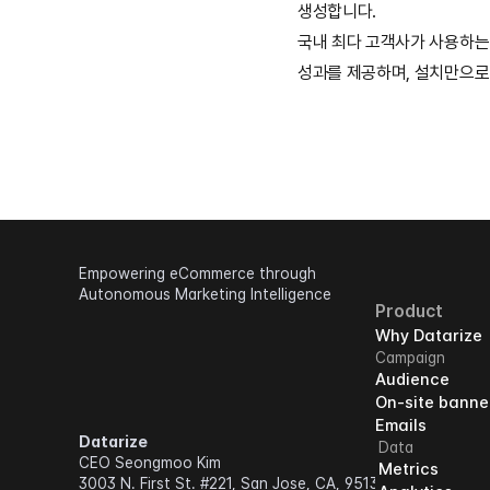
생성합니다.
국내 최다 고객사가 사용하는 
성과를 제공하며, 설치만으로
Empowering eCommerce through 
Autonomous Marketing Intelligence
Product
Why Datarize
Campaign
Audience
On-site banne
Emails
Datarize
Data
CEO Seongmoo Kim
Metrics
3003 N. First St. #221, San Jose, CA, 95134