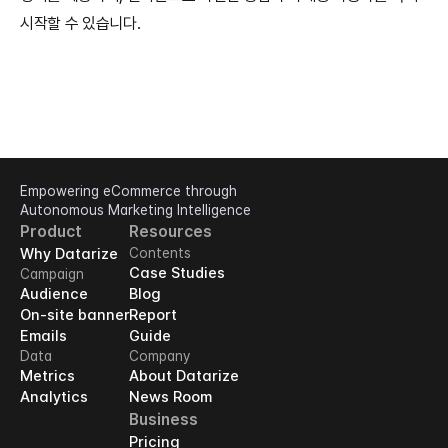
시작할 수 있습니다.
Empowering eCommerce through 
Autonomous Marketing Intelligence
Product
Resources
Why Datarize
Contents
Case Studies
Campaign
Audience
Blog
On-site banner
Report
Emails
Guide
Data
Company
Metrics
About Datarize
Analytics
News Room
Business
Pricing