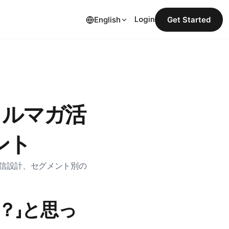
English
Login
Get Started
すメルマガ活
ント
配信設計、セグメント別の
？」と思っ