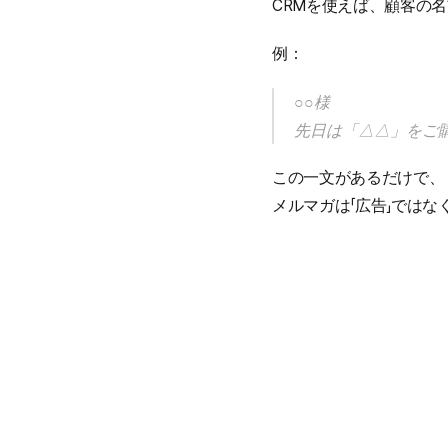
CRMを使えば、顧客の
例：
○○様
先日は「△△」をご
この一文があるだけで、
メルマガは「広告」ではな