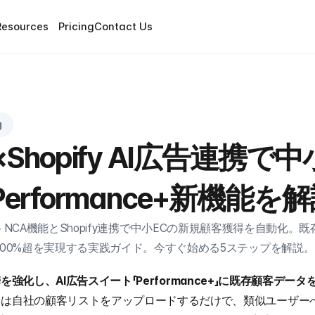
Resources
Pricing
Contact Us
g
st×Shopify AI広告連携
erformance+新機能を
ormance+ NCA機能とShopify連携で中小ECの新規顧客獲得を自
300%超を実現する実践ガイド。今すぐ始める5ステップを解説。
ify連携を強化し、AI広告スイート「Performance+」に既存顧客
ーは自社の顧客リストをアップロードするだけで、類似ユーザー