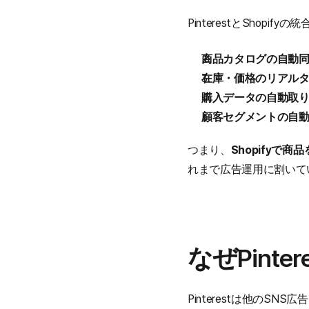
PinterestとShop
商品カタログの自動
在庫・価格のリアル
購入データの自動取
顧客セグメントの自
つまり、
Shopifyで
れまで広告運用に割いて
なぜPint
Pinterestは他のS