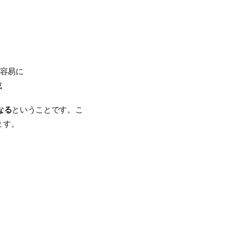
が容易に
成
なる
ということです。こ
ます。