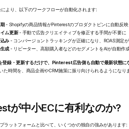
ifyの統合により、以下のワークフローが自動化されます:
同期
 - Shopifyの商品情報がPinterestのプロダクトピンに自動反映
タイム更新
 - 手動で広告クリエイティブを修正する手間が不要に
り込み
 - コンバージョントラッキングが正確になり、ROAS測定
動生成
 - リピーター、高額購入者などのセグメントをAIが自動作
商品を登録・更新するだけで、Pinterest広告側も自動で最新状態に
いた時間を、商品企画やCRM施策に振り向けられるようになり
erestが中小ECに有利なのか?
NS広告プラットフォームと比べて、いくつかの独自の強みがあります: