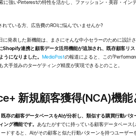
に強いPinterestの特性を活かし、ファッション・美容・イ
運営されている方、広告費のROIに悩んでいませんか?
6年6月16日に発表した新機能は、まさにそんな中小セラーのために設
ce+」にShopify連携と顧客データ活用機能が追加され、既存顧客
ようになりました。
MediaPost
の報道によると、この「Performan
も大手並みのターゲティング精度が実現できるとのこと。
ance+ 新規顧客獲得(NCA)機
 NCAは、既存の顧客データベースをAIが分析し、類似する購買行動
ィング機能です。
あなたがすでに持っている顧客データベース(
にアップロードすると、AIがその顧客と似た行動パターンを持つユーザ