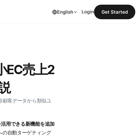
English
Login
Get Started
で中小EC売上2
解説
動化。既存顧客データから類似ユ
データを活用できる新機能を追加
への自動ターゲティング