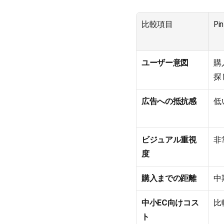
比較項目
Pi
ユーザー意図
購
探
広告への抵抗感
低
ビジュアル重視
非
度
購入までの距離
中
中小EC向けコス
比
ト