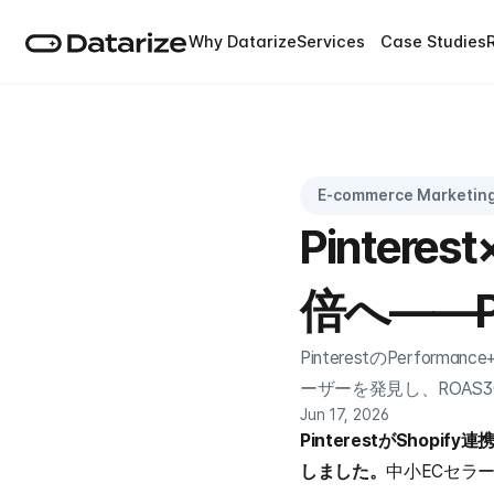
Why Datarize
Services
Case Studies
E-commerce Marketin
Pintere
倍へ――P
PinterestのPerf
ーザーを発見し、ROAS
Jun 17, 2026
PinterestがShop
しました。
中小ECセラ