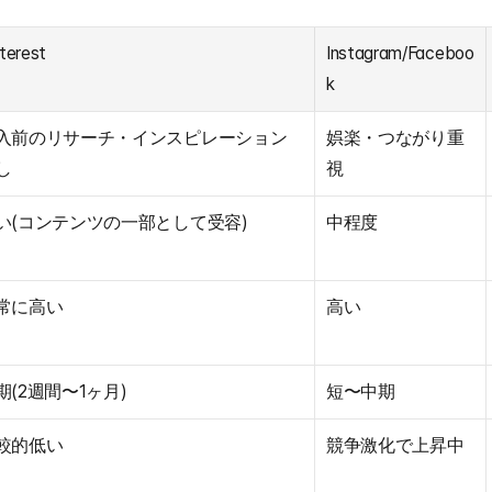
nterest
Instagram/Faceboo
k
入前のリサーチ・インスピレーション
娯楽・つながり重
し
視
い(コンテンツの一部として受容)
中程度
常に高い
高い
期(2週間〜1ヶ月)
短〜中期
較的低い
競争激化で上昇中