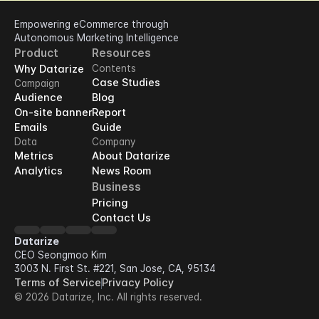
Empowering eCommerce through 
Autonomous Marketing Intelligence
Product
Resources
Why Datarize
Contents
Case Studies
Campaign
Audience
Blog
On-site banner
Report
Emails
Guide
Data
Company
Metrics
About Datarize
Analytics
News Room
Business
Pricing
Contact Us
Datarize
CEO Seongmoo Kim
3003 N. First St. #221, San Jose, CA, 95134
Terms of Service
Privacy Policy
© 2026 Datarize, Inc. All rights reserved.