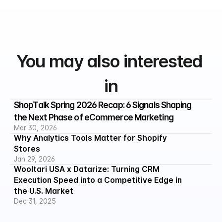
You may also interested 
in
ShopTalk Spring 2026 Recap: 6 Signals Shaping 
the Next Phase of eCommerce Marketing
Mar 30, 2026
Why Analytics Tools Matter for Shopify 
Stores
Jan 29, 2026
Wooltari USA x Datarize: Turning CRM 
Execution Speed into a Competitive Edge in 
the U.S. Market
Dec 31, 2025