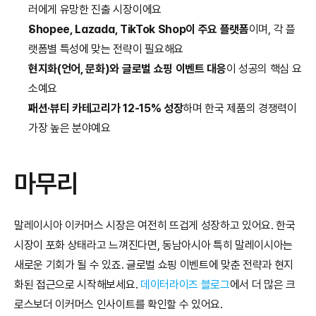
러에게 유망한 진출 시장이에요
Shopee, Lazada, TikTok Shop이 주요 플랫폼
이며, 각 플
랫폼별 특성에 맞는 전략이 필요해요
현지화(언어, 문화)와 글로벌 쇼핑 이벤트 대응
이 성공의 핵심 요
소예요
패션·뷰티 카테고리가 12-15% 성장
하며 한국 제품의 경쟁력이 
가장 높은 분야예요
마무리
말레이시아 이커머스 시장은 여전히 뜨겁게 성장하고 있어요. 한국 
시장이 포화 상태라고 느껴진다면, 동남아시아 특히 말레이시아는 
새로운 기회가 될 수 있죠. 글로벌 쇼핑 이벤트에 맞춘 전략과 현지
화된 접근으로 시작해보세요. 
데이터라이즈 블로그
에서 더 많은 크
로스보더 이커머스 인사이트를 확인할 수 있어요.