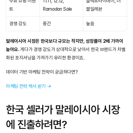
주요 쇼핑 이벤
11.11, 12.12, 
블랙프라이데이, 더
트
Ramadan Sale
블일레븐
경쟁 강도
중간
높음
말레이시아 시장은 한국보다 규모는 작지만, 성장률이 2배 가까이 
높아요.
 게다가 경쟁 강도가 상대적으로 낮아서 한국 브랜드가 차별
화된 포지셔닝을 가져가기 유리한 환경이죠.
데이터 기반 마케팅 전략이 궁금하다면?
마케팅 전략 백서 받기 →
한국 셀러가 말레이시아 시장
에 진출하려면?