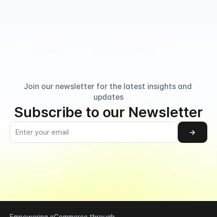
Join our newsletter for the latest insights and 
updates
Subscribe to our Newsletter
→