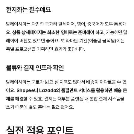
현지화는 필수예요
말레이시아는 다민족 국가라 말레이어, 영어, 중국어가 모두 통용돼
요. 
상품 상세페이지는 최소한 영어로는 준비해야 하고
, 가능하면 말
레이어 버전도 있으면 좋아요. 또 라마단 기간(이슬람 금식월)에는 
특별 프로모션을 기획하면 효과가 좋답니다.
물류와 결제 인프라 확인
말레이시아는 국토가 넓고 섬 지역도 많아서 배송이 까다로울 수 있
어요. 
Shopee나 Lazada의 풀필먼트 서비스를 활용하면 배송 문
제를 해결
할 수 있죠. 결제는 대부분 플랫폼 내 통합 결제 시스템을 
쓰기 때문에 별도 준비는 필요 없어요.
실전 적용 포인트