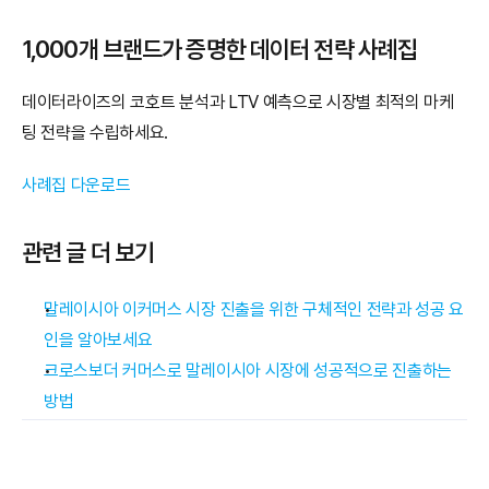
1,000개 브랜드가 증명한 데이터 전략 사례집
데이터라이즈의 코호트 분석과 LTV 예측으로 시장별 최적의 마케
팅 전략을 수립하세요.
사례집 다운로드
관련 글 더 보기
말레이시아 이커머스 시장 진출을 위한 구체적인 전략과 성공 요
인을 알아보세요
크로스보더 커머스로 말레이시아 시장에 성공적으로 진출하는 
방법