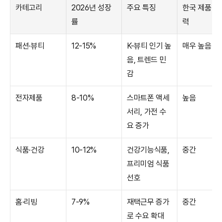
카테고리
2026년 성장
주요 특징
한국 제품 경
률
력
패션·뷰티
12-15%
K-뷰티 인기 높
매우 높음
음, 트렌드 민
감
전자제품
8-10%
스마트폰 액세
높음
서리, 가전 수
요 증가
식품·건강
10-12%
건강기능식품, 
중간
프리미엄 식품 
선호
홈·리빙
7-9%
재택근무 증가
중간
로 수요 확대