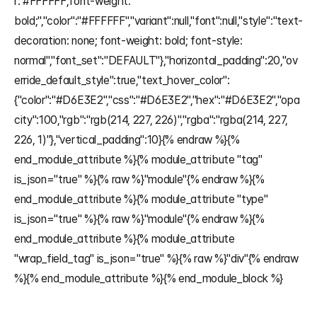
r: #FFFFFF;font-weight: 
bold;","color":"#FFFFFF","variant":null,"font":null,"style":"text-
decoration: none; font-weight: bold; font-style: 
normal","font_set":"DEFAULT"},"horizontal_padding":20,"ov
erride_default_style":true,"text_hover_color":
{"color":"#D6E3E2","css":"#D6E3E2","hex":"#D6E3E2","opa
city":100,"rgb":"rgb(214, 227, 226)","rgba":"rgba(214, 227, 
226, 1)"},"vertical_padding":10}{% endraw %}{% 
end_module_attribute %}{% module_attribute "tag" 
is_json="true" %}{% raw %}"module"{% endraw %}{% 
end_module_attribute %}{% module_attribute "type" 
is_json="true" %}{% raw %}"module"{% endraw %}{% 
end_module_attribute %}{% module_attribute 
"wrap_field_tag" is_json="true" %}{% raw %}"div"{% endraw 
%}{% end_module_attribute %}{% end_module_block %}