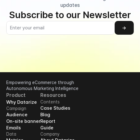
updates
Subscribe to our Newsletter
→
Empowering eCommerce through 
Autonomous Marketing Intelligence
Product
Resources
Why Datarize
Contents
Case Studies
Campaign
Audience
Blog
On-site banner
Report
Emails
Guide
Data
Company