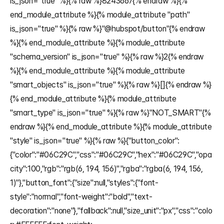
is_json="true" %}{% raw %}8243667{% endraw %}{% 
end_module_attribute %}{% module_attribute "path" 
is_json="true" %}{% raw %}"@hubspot/button"{% endraw 
%}{% end_module_attribute %}{% module_attribute 
"schema_version" is_json="true" %}{% raw %}2{% endraw 
%}{% end_module_attribute %}{% module_attribute 
"smart_objects" is_json="true" %}{% raw %}[]{% endraw %}
{% end_module_attribute %}{% module_attribute 
"smart_type" is_json="true" %}{% raw %}"NOT_SMART"{% 
endraw %}{% end_module_attribute %}{% module_attribute 
"style" is_json="true" %}{% raw %}{"button_color":
{"color":"#06C29C","css":"#06C29C","hex":"#06C29C","opa
city":100,"rgb":"rgb(6, 194, 156)","rgba":"rgba(6, 194, 156, 
1)"},"button_font":{"size":null,"styles":{"font-
style":"normal","font-weight":"bold","text-
decoration":"none"},"fallback":null,"size_unit":"px","css":"colo