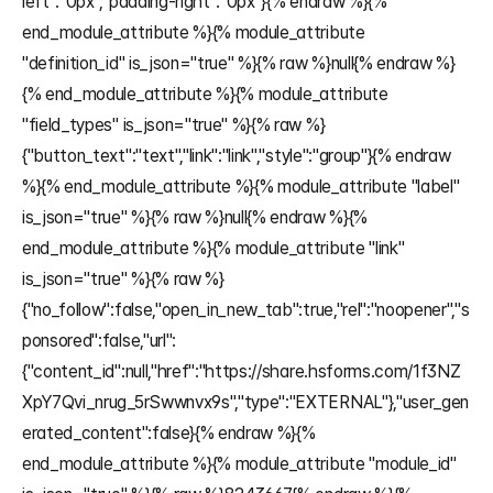
left":"0px","padding-right":"0px"}{% endraw %}{% 
end_module_attribute %}{% module_attribute 
"definition_id" is_json="true" %}{% raw %}null{% endraw %}
{% end_module_attribute %}{% module_attribute 
"field_types" is_json="true" %}{% raw %}
{"button_text":"text","link":"link","style":"group"}{% endraw 
%}{% end_module_attribute %}{% module_attribute "label" 
is_json="true" %}{% raw %}null{% endraw %}{% 
end_module_attribute %}{% module_attribute "link" 
is_json="true" %}{% raw %}
{"no_follow":false,"open_in_new_tab":true,"rel":"noopener","s
ponsored":false,"url":
{"content_id":null,"href":"https://share.hsforms.com/1f3NZ
XpY7Qvi_nrug_5rSwwnvx9s","type":"EXTERNAL"},"user_gen
erated_content":false}{% endraw %}{% 
end_module_attribute %}{% module_attribute "module_id" 