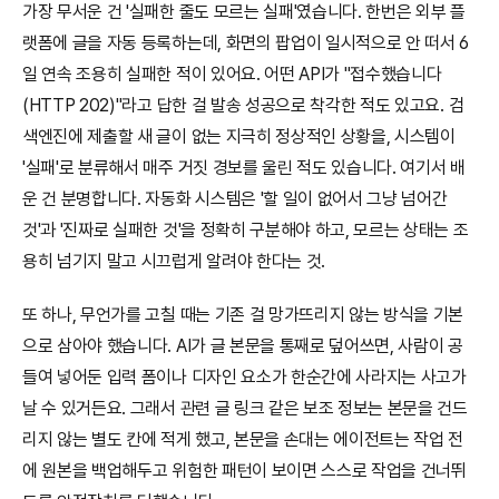
가장 무서운 건 '실패한 줄도 모르는 실패'였습니다. 한번은 외부 플
랫폼에 글을 자동 등록하는데, 화면의 팝업이 일시적으로 안 떠서 6
일 연속 조용히 실패한 적이 있어요. 어떤 API가 "접수했습니다
(HTTP 202)"라고 답한 걸 발송 성공으로 착각한 적도 있고요. 검
색엔진에 제출할 새 글이 없는 지극히 정상적인 상황을, 시스템이 
'실패'로 분류해서 매주 거짓 경보를 울린 적도 있습니다. 여기서 배
운 건 분명합니다. 자동화 시스템은 '할 일이 없어서 그냥 넘어간 
것'과 '진짜로 실패한 것'을 정확히 구분해야 하고, 모르는 상태는 조
용히 넘기지 말고 시끄럽게 알려야 한다는 것.
또 하나, 무언가를 고칠 때는 기존 걸 망가뜨리지 않는 방식을 기본
으로 삼아야 했습니다. AI가 글 본문을 통째로 덮어쓰면, 사람이 공
들여 넣어둔 입력 폼이나 디자인 요소가 한순간에 사라지는 사고가 
날 수 있거든요. 그래서 관련 글 링크 같은 보조 정보는 본문을 건드
리지 않는 별도 칸에 적게 했고, 본문을 손대는 에이전트는 작업 전
에 원본을 백업해두고 위험한 패턴이 보이면 스스로 작업을 건너뛰