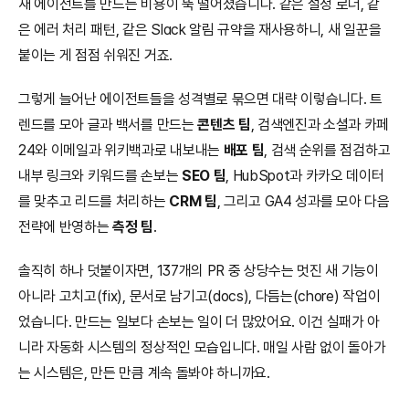
새 에이전트를 만드는 비용이 뚝 떨어졌습니다. 같은 설정 로더, 같
은 에러 처리 패턴, 같은 Slack 알림 규약을 재사용하니, 새 일꾼을 
붙이는 게 점점 쉬워진 거죠.
그렇게 늘어난 에이전트들을 성격별로 묶으면 대략 이렇습니다. 트
렌드를 모아 글과 백서를 만드는 
콘텐츠 팀
, 검색엔진과 소셜과 카페
24와 이메일과 위키백과로 내보내는 
배포 팀
, 검색 순위를 점검하고 
내부 링크와 키워드를 손보는 
SEO 팀
, HubSpot과 카카오 데이터
를 맞추고 리드를 처리하는 
CRM 팀
, 그리고 GA4 성과를 모아 다음 
전략에 반영하는 
측정 팀
.
솔직히 하나 덧붙이자면, 137개의 PR 중 상당수는 멋진 새 기능이 
아니라 고치고(fix), 문서로 남기고(docs), 다듬는(chore) 작업이
었습니다. 만드는 일보다 손보는 일이 더 많았어요. 이건 실패가 아
니라 자동화 시스템의 정상적인 모습입니다. 매일 사람 없이 돌아가
는 시스템은, 만든 만큼 계속 돌봐야 하니까요.