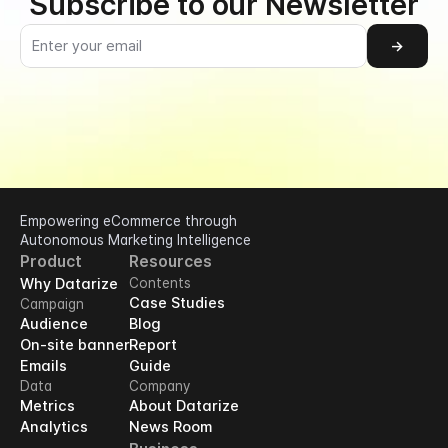
Subscribe to our Newsletter
→
Empowering eCommerce through 
Autonomous Marketing Intelligence
Product
Resources
Why Datarize
Contents
Case Studies
Campaign
Audience
Blog
On-site banner
Report
Emails
Guide
Data
Company
Metrics
About Datarize
Analytics
News Room