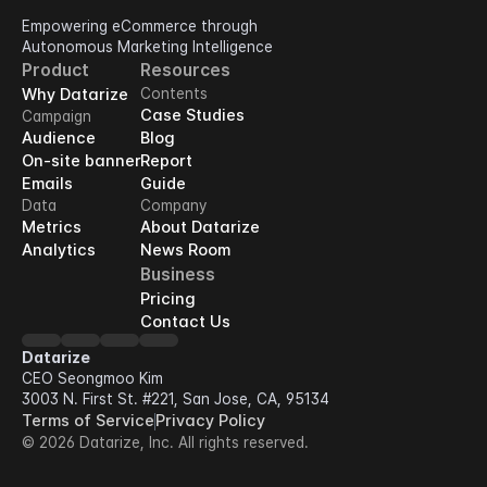
Empowering eCommerce through 
Autonomous Marketing Intelligence
Product
Resources
Why Datarize
Contents
Case Studies
Campaign
Audience
Blog
On-site banner
Report
Emails
Guide
Data
Company
Metrics
About Datarize
Analytics
News Room
Business
Pricing
Contact Us
Datarize
CEO Seongmoo Kim
3003 N. First St. #221, San Jose, CA, 95134
Terms of Service
Privacy Policy
© 2026 Datarize, Inc. All rights reserved.