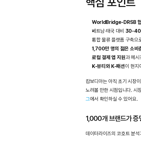
핵심 포인트
WorldBridge-DRSB 
베트남·태국 대비 
30-4
통합 물류 플랫폼 구축으로
1,700만 명의 젊은 소비
로컬 결제 앱 지원
과 메시
K-뷰티와 K-패션
이 현지
캄보디아는 아직 초기 시장이지만
노려볼 만한 시점입니다. 시
그
에서 확인하실 수 있어요.
1,000개 브랜드가 
데이터라이즈의 코호트 분석과