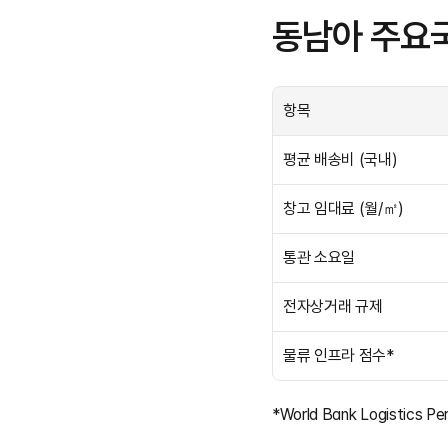
동남아 주요국
항목
평균 배송비 (국내)
창고 임대료 (월/㎡)
통관 소요일
전자상거래 규제
물류 인프라 점수*
*World Bank Logistics P