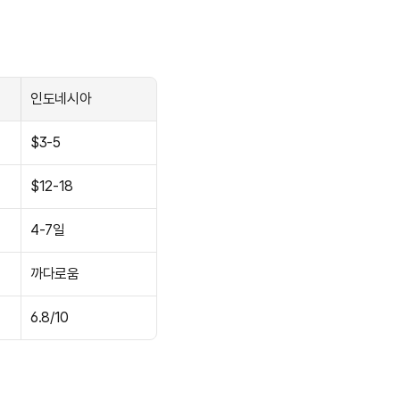
인도네시아
$3-5
$12-18
4-7일
까다로움
6.8/10