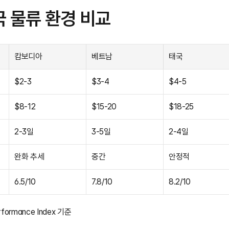
 물류 환경 비교
캄보디아
베트남
태국
$2-3
$3-4
$4-5
$8-12
$15-20
$18-25
2-3일
3-5일
2-4일
완화 추세
중간
안정적
6.5/10
7.8/10
8.2/10
erformance Index 기준