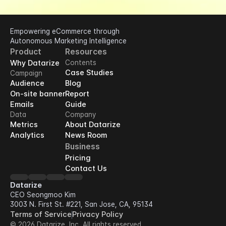
Empowering eCommerce through 
Autonomous Marketing Intelligence
Product
Resources
Why Datarize
Contents
Case Studies
Campaign
Audience
Blog
On-site banner
Report
Emails
Guide
Data
Company
Metrics
About Datarize
Analytics
News Room
Business
Pricing
Contact Us
Datarize
CEO Seongmoo Kim
3003 N. First St. #221, San Jose, CA, 95134
Terms of Service
Privacy Policy
© 2026 Datarize, Inc. All rights reserved.