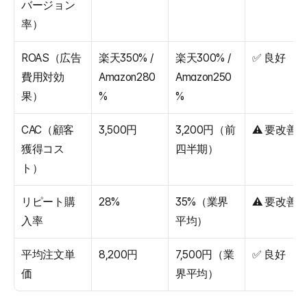
バージョン
率）
ROAS（広告
楽天350% / 
楽天300% / 
✅ 良好
費用対効
Amazon280
Amazon250
果）
%
%
CAC（顧客
3,500円
3,200円（前
⚠️ 要改善
獲得コス
四半期）
ト）
リピート購
28%
35%（業界
⚠️ 要改善
入率
平均）
平均注文単
8,200円
7,500円（業
✅ 良好
価
界平均）