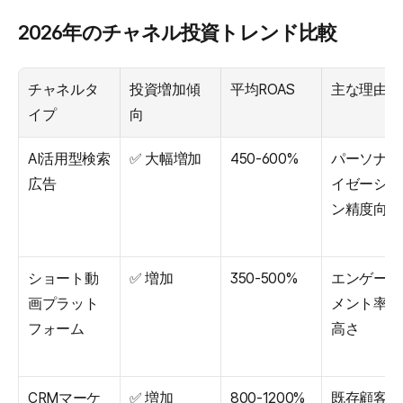
2026年のチャネル投資トレンド比較
チャネルタ
投資増加傾
平均ROAS
主な理由
イプ
向
AI活用型検索
✅ 大幅増加
450-600%
パーソナラ
広告
イゼーショ
ン精度向上
ショート動
✅ 増加
350-500%
エンゲージ
画プラット
メント率の
フォーム
高さ
CRMマーケ
✅ 増加
800-1200%
既存顧客