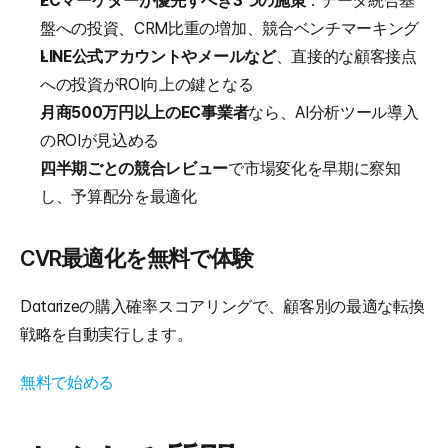
ECマーケターが優先すべき3つの施策
：データ統合基
盤への投資、CRM比重の増加、競合ベンチマーキング
LINE公式アカウントやメールなど
、直接的な顧客接点
への投資がROI向上の鍵となる
月商500万円以上のEC事業者
なら、AI分析ツール導入
のROIが見込める
四半期ごとの競合レビュー
で市場変化を早期に察知
し、予算配分を最適化
CVR最適化を無料で体験
Datarizeの購入確率スコアリングで、顧客別の最適な転換
戦略を自動実行します。
無料で始める