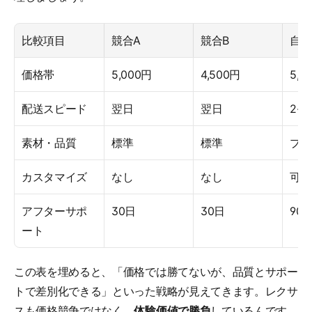
比較項目
競合A
競合B
自社
価格帯
5,000円
4,500円
5,2
配送スピード
翌日
翌日
2-3
素材・品質
標準
標準
プレ
カスタマイズ
なし
なし
可能
アフターサポ
30日
30日
90
ート
この表を埋めると、「価格では勝てないが、品質とサポー
トで差別化できる」といった戦略が見えてきます。レクサ
スも価格競争ではなく、
体験価値で勝負
しているんです