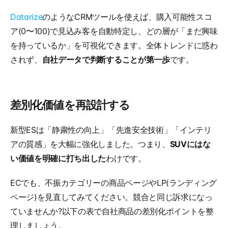
Datarize
のようなCRMツールを使えば、購入可能性スコ
ア(0〜100)で見込み客を自動特定し、どの層が「まだ興味
を持っているか」を可視化できます。全体トレンドに惑わ
されず、
自社データで判断することが第一歩
です。
差別化価値を再設計する
新型ESは「静粛性の向上」「先進安全技術」「インテリ
アの質感」を大幅に強化しました。つまり、
SUVにはな
い価値を明確に打ち出した
わけです。
ECでも、不振カテゴリーの商品ページやLP(ランディング
ページ)を見直してみてください。競合と同じ訴求になっ
ていませんか?以下の表で自社商品の差別化ポイントを整
理しましょう。