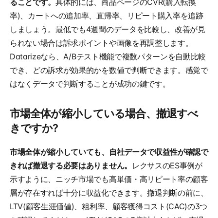
ることです。
具体的には、商品ページのCVR(購入転換
率)、カートへの追加率、直帰率、リピート購入率を追跡
しましょう。最低でも4週間のデータを比較し、改善が見
られない場合は訴求ポイントや画像を再調整します。
Datarizeなら、A/Bテスト機能で複数パターンを自動比較
でき、どの訴求が効果的かを数値で判断できます。感覚で
はなくデータで判断することが成功の鍵です。
市場全体が縮小している場合、撤退すべ
きですか?
市場全体が縮小していても、自社データで収益性が確認で
きれば撤退する必要はありません。
レクサスのES事例が
示すように、ニッチ市場でも高単価・高リピート率の顧客
層が存在すれば十分に収益化できます。撤退判断の前に、
LTV(顧客生涯価値)、粗利率、顧客獲得コスト(CAC)の3つ