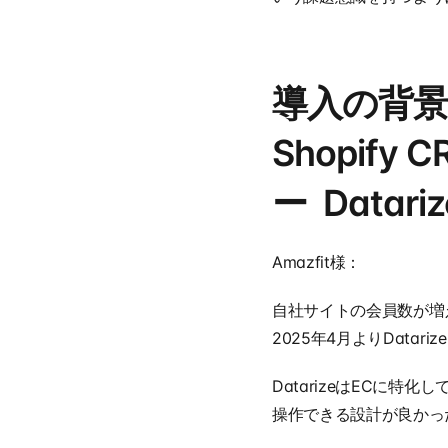
導入の背景
Shopif
ー  Dat
Amazfit様：
自社サイトの会員数が増
2025年4月よりDatar
DatarizeはECに
操作できる設計が良かっ