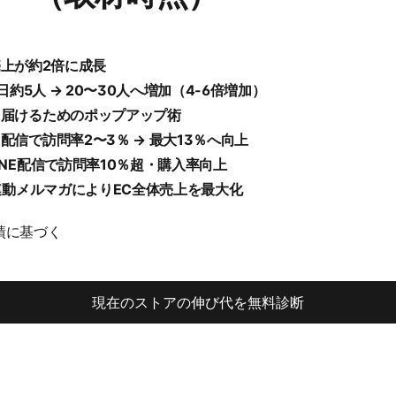
）売上が約2倍に成長
日約5人 → 20〜30人へ増加（4-6倍増加）
に届けるためのポップアップ術
信で訪問率2〜3％ → 最大13％へ向上
INE配信で訪問率10％超・購入率向上
ル連動メルマガによりEC全体売上を最大化
実績に基づく
現在のストアの伸び代を無料診断
現在のストアの伸び代を無料診断