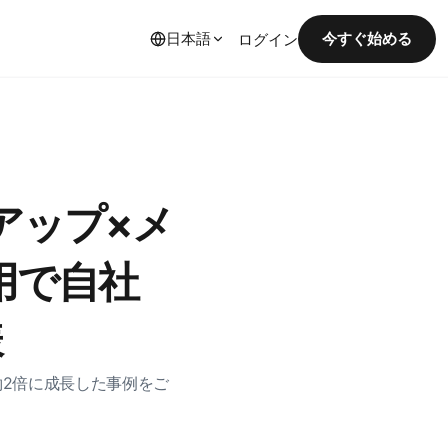
日本語
今すぐ始める
ログイン
プアップ×メ
用で自社
様
が約2倍に成長した事例をご