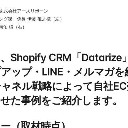
店 株式会社アースリボーン
ィング課　係長 伊藤 敬之様（左）
康佑 様（右）
hopify CRM「Datariz
アップ・LINE・メルマガ
ャネル戦略によって自社EC
させた事例をご紹介します。
リー（取材時点）