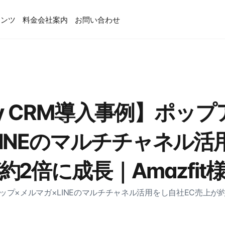
テンツ
料金
会社案内
お問い合わせ
ify CRM導入事例】ポッ
LINEのマルチチャネル活
約2倍に成長｜Amazfit
ップアップ×メルマガ×LINEのマルチチャネル活用をし自社EC売上