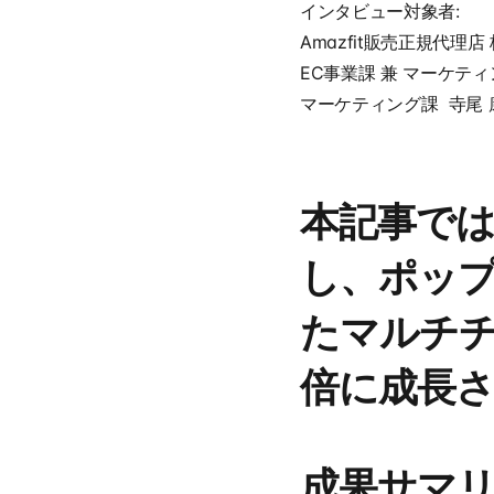
インタビュー対象者:
Amazfit販売正規代理
EC事業課 兼 マーケテ
マーケティング課  寺尾 
本記事では、S
し、ポップ
たマルチチ
倍に成長
成果サマ