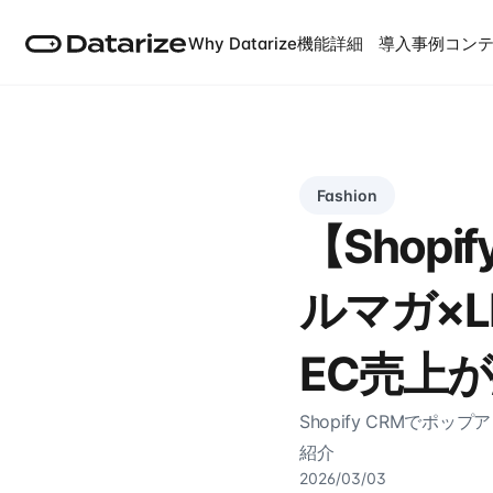
Why Datarize
機能詳細
導入事例
コン
Fashion
【Shop
ルマガ×
EC売上が
Shopify CRMでポ
紹介
2026/03/03