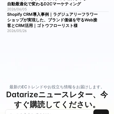
自動最適化で変わるD2Cマーケティング
2026/06/05
Shopify CRM導入事例｜ラグジュアリーフラワー
ショップが実現した、ブランド価値を守るWeb接
客とCRM活用｜ゴトウフローリスト様
2026/05/26
最新のECトレンドやお役立ち情報をお届けします。
Datarizeニュースレター、今
すぐ購読してください。