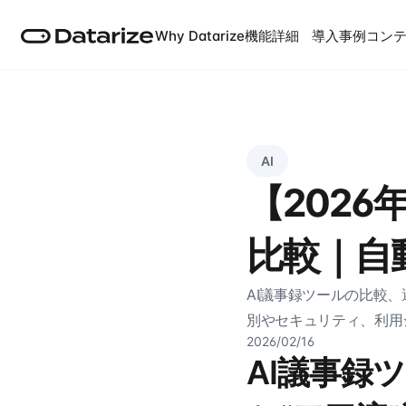
Why Datarize
機能詳細
導入事例
コン
AI
【202
比較｜自
AI議事録ツールの比較、
別やセキュリティ、利用
2026/02/16
AI議事録