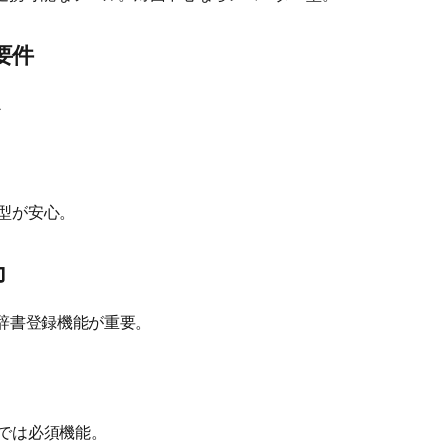
要件
か
型が安心。
力
は辞書登録機能が重要。
では必須機能。