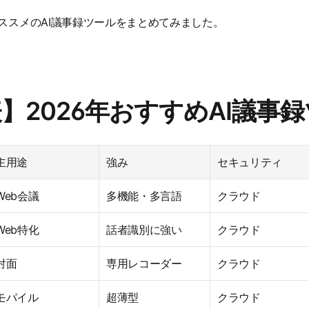
ススメのAI議事録ツールをまとめてみました。
較表】2026年おすすめAI議事
主用途
強み
セキュリティ
Web会議
多機能・多言語
クラウド
Web特化
話者識別に強い
クラウド
対面
専用レコーダー
クラウド
モバイル
超薄型
クラウド