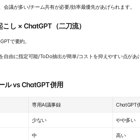
、会議が多い/チーム共有が必要/効率最優先があげられます。
し × ChatGPT（二刀流）
GPTで要約。
を自由に指定可能/ToDo抽出が簡単/コストを抑えやすい点があ
 vs ChatGPT併用
専用AI議事録
ChatGPT
少ない
やや多い
中
高い