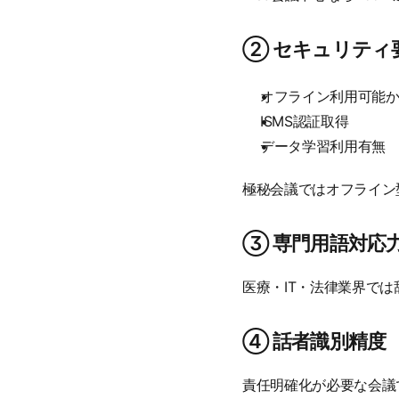
② セキュリティ
オフライン利用可能
ISMS認証取得
データ学習利用有無
極秘会議ではオフライン
③ 専門用語対応
医療・IT・法律業界で
④ 話者識別精度
責任明確化が必要な会議