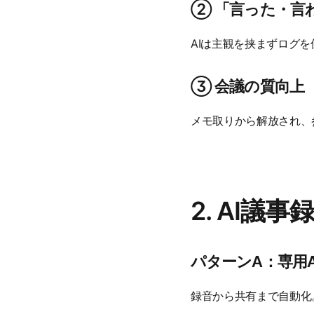
② 「言った・言
AIは主観を挟まずログ
③ 会議の質向上
メモ取りから解放され、
2. AI議
パターンA：専用
録音から共有まで自動化