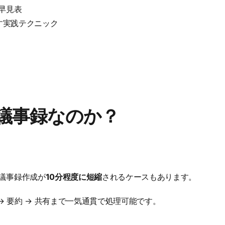
早見表
出す実践テクニック
AI議事録なのか？
議事録作成が
10分程度に短縮
されるケースもあります。
 → 要約 → 共有まで一気通貫で処理可能です。