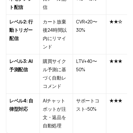
ト配信
信
レベル2: 行
カート放棄
CVR+20〜
★★☆
動トリガー
後24時間以
30%
配信
内にリマイ
ンド
レベル3: AI
購買サイク
LTV+40〜
★★★
予測配信
ル予測に基
50%
づく自動レ
コメンド
レベル4: 自
AIチャット
サポートコ
★★★
律型対応
ボットが注
スト-50%
文・返品を
自動処理