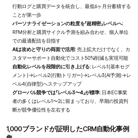
行動ログと購買データを統合し、最低6ヶ月分蓄積する
ことが第一歩
パーソナライゼーションの粒度を「超精密」レベルへ
: 
RFM分析と購買サイクル予測を組み合わせ、個人単位
での最適配信を目指す
AIは攻めと守りの両面で活用
: 売上拡大だけでなく、カ
スタマーサポート自動化でコスト50%削減も実現可能
自動化レベルを段階的に引き上げる
: レベル1(基本セグ
メント)→レベル2(行動トリガー)→レベル3(AI予測)→レ
ベル4(自律型)へステップアップ
グローバル競争では「レベル3〜4」が標準
: 日本EC事業
者の多くはレベル1〜2に留まっており、早期の投資判
断が競争優位性を左右する
1,000ブランドが証明したCRM自動化事例