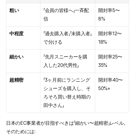
粗い
「会員の皆様へ」一斉配
開封率5〜
信
8%
中程度
「過去購入者」「未購入者」
開封率12〜
で分ける
18%
細かい
「先月スニーカーを購
開封率25〜
入した20代男性」
35%
超精密
「3ヶ月前にランニング
開封率40〜
シューズを購入し、そ
50%+
ろそろ買い替え時期の
田中さん」
日本のEC事業者が目指すべきは「細かい〜超精密」レベル。
そのためには: 