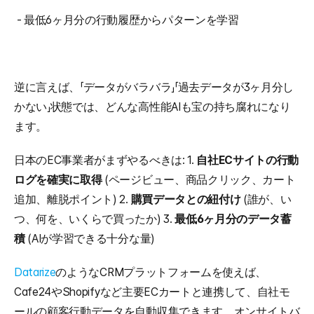
 - 最低6ヶ月分の行動履歴からパターンを学習
逆に言えば、「データがバラバラ」「過去データが3ヶ月分し
かない」状態では、どんな高性能AIも宝の持ち腐れになり
ます。
日本のEC事業者がまずやるべきは: 1. 
自社ECサイトの行動
ログを確実に取得
 (ページビュー、商品クリック、カート
追加、離脱ポイント) 2. 
購買データとの紐付け
 (誰が、い
つ、何を、いくらで買ったか) 3. 
最低6ヶ月分のデータ蓄
積
 (AIが学習できる十分な量)
Datarize
のようなCRMプラットフォームを使えば、
Cafe24やShopifyなど主要ECカートと連携して、自社モ
ールの顧客行動データを自動収集できます。オンサイトバ