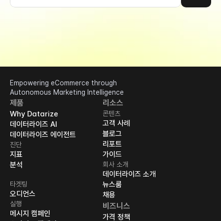
Empowering eCommerce through 
Autonomous Marketing Intelligence
제품
리소스
Why Datarize
콘텐츠
고객 사례
데이터라이즈 AI
블로그
데이터라이즈 에이전트
리포트
진단
지표
가이드
분석
회사 소개
데이터라이즈 소개
타겟팅
뉴스룸
오디언스
채용
실행
비즈니스
메시지 캠페인
가격 정책