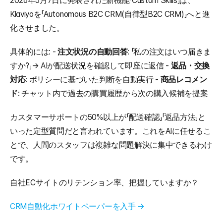
2026年5月7日に発表された新機能「Custom Skills」は、
Klaviyoを「Autonomous B2C CRM(自律型B2C CRM)」へと進
化させました。
具体的には: - 
注文状況の自動回答
: 「私の注文はいつ届きま
すか?」→ AIが配送状況を確認して即座に返信 - 
返品・交換
対応
: ポリシーに基づいた判断を自動実行 - 
商品レコメン
ド
: チャット内で過去の購買履歴から次の購入候補を提案
カスタマーサポートの50%以上が「配送確認」「返品方法」と
いった定型質問だと言われています。これをAIに任せるこ
とで、人間のスタッフは複雑な問題解決に集中できるわけ
です。
自社ECサイトのリテンション率、把握していますか？
CRM自動化ホワイトペーパーを入手 →