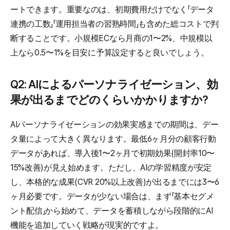
ートできます。重要なのは、初期費用だけでなく「データ
連携の工数」「運用担当者の習熟時間」も含めた総コストで判
断することです。小規模ECなら月商の1〜2%、中規模以
上なら0.5〜1%を目安に予算設定すると良いでしょう。
Q2: AIによるパーソナライゼーション、効
果が出るまでどのくらいかかりますか?
AIパーソナライゼーションの効果実感までの期間は、デー
タ量によって大きく異なります。最低6ヶ月分の顧客行動
データがあれば、導入後1〜2ヶ月で初期効果(開封率10〜
15%改善)が見え始めます。ただし、AIの学習精度が安定
し、本格的な成果(CVR 20%以上改善)が出るまでには3〜6
ヶ月必要です。データが少ない場合は、まず「基本セグメ
ント配信」から始めて、データを蓄積しながら段階的にAI
機能を追加していく戦略が現実的ですよ。