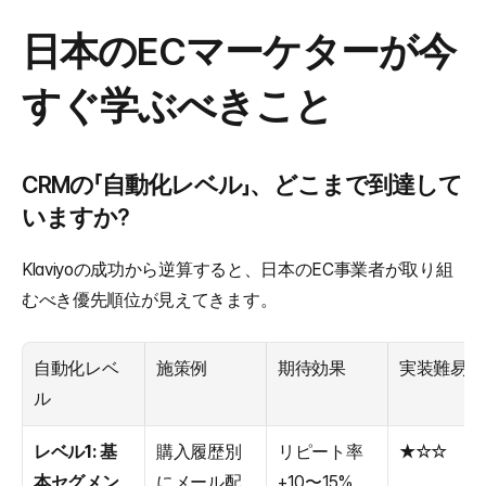
日本のECマーケターが今
すぐ学ぶべきこと
CRMの「自動化レベル」、どこまで到達して
いますか?
Klaviyoの成功から逆算すると、日本のEC事業者が取り組
むべき優先順位が見えてきます。
自動化レベ
施策例
期待効果
実装難易度
ル
レベル1: 基
購入履歴別
リピート率
★☆☆
本セグメン
にメール配
+10〜15%